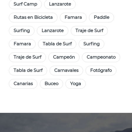
Surf Camp
Lanzarote
Rutas en Bicicleta
Famara
Paddle
Surfing
Lanzarote
Traje de Surf
Famara
Tabla de Surf
Surfing
Traje de Surf
Campeón
Campeonato
Tabla de Surf
Carnavales
Fotógrafo
Canarias
Buceo
Yoga