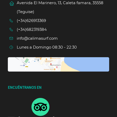
Avenida El Marinero, 13, Caleta famara, 35558
(Teguise)
(+34)626913369
(+34)682319384
info@calimasurf.com
Lunes a Domingo 08:30 - 22:30
ENCUÉNTRANOS EN