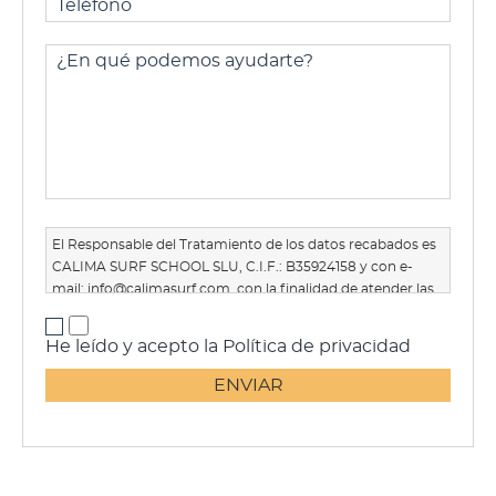
El Responsable del Tratamiento de los datos recabados es
CALIMA SURF SCHOOL SLU, C.I.F.: B35924158 y con e-
mail:
info@calimasurf.com
, con la finalidad de atender las
solicitudes de información, posibilitar la publicación de sus
comentarios en los posts del Sitio Web y en las redes
He leído y acepto la Política de privacidad
sociales y el envío de comunicaciones comerciales.
Tienes derecho a revocar el consentimiento en cualquier
momento, así como los derechos de acceso, rectificación,
supresión, limitación u oposición al tratamiento, a no ser
objeto de decisiones automatizadas, así como a obtener
información clara y transparente sobre el tratamiento de