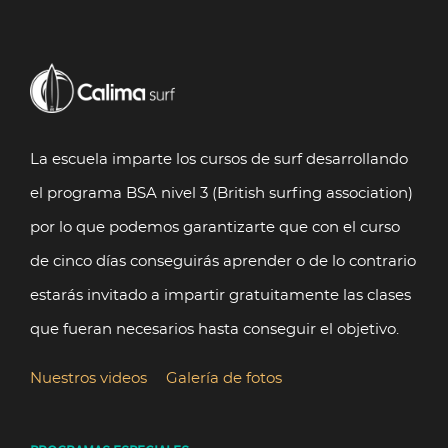
automatizadas, así como a obtener información clara y
transparente sobre el tratamiento de los datos, y
formular una reclamación ante la AEPD. Más
Política de
información en nuestra
Privacidad
.
La escuela imparte los cursos de surf desarrollando
el programa BSA nivel 3 (British surfing association)
por lo que podemos garantizarte que con el curso
de cinco días conseguirás aprender o de lo contrario
estarás invitado a impartir gratuitamente las clases
que fueran necesarios hasta conseguir el objetivo.
Nuestros videos
Galería de fotos