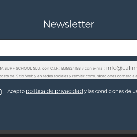
Newsletter
info@cali
MA SURF SCHOOL SLU, con C.I.F.: B35924158 y con e-mail:
 posts del Sitio Web y en redes sociales y remitir comunicaciones comerciale
 así como los derechos de acceso, rectificación, supresión, limitación u o
política de privacidad
Acepto
y las condiciones de u
nte sobre el tratamiento de los datos, y formular una reclamación ante l