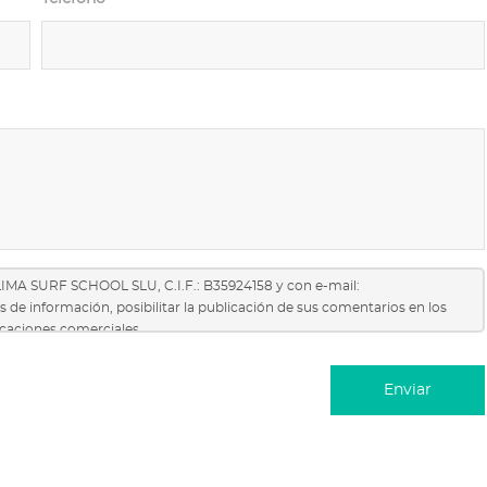
LIMA SURF SCHOOL SLU, C.I.F.: B35924158 y con e-mail:
des de información, posibilitar la publicación de sus comentarios en los
nicaciones comerciales.
nto, así como los derechos de acceso, rectificación, supresión,
siones automatizadas, así como a obtener información clara y
r una reclamación ante la AEPD. Más información en nuestra
Política de