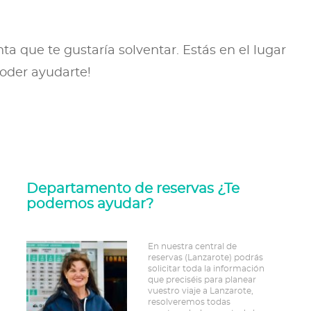
a que te gustaría solventar. Estás en el lugar
poder ayudarte!
Departamento de reservas ¿Te
podemos ayudar?
En nuestra central de
reservas (Lanzarote) podrás
solicitar toda la información
que preciséis para planear
vuestro viaje a Lanzarote,
resolveremos todas