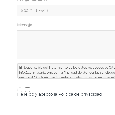
Mensaje
El Responsable del Tratamiento de los datos recabados es CA
info@calimasurf.com
, con la finalidad de atender las solicitu
posts del Sitio Web y en las redes sociales y el envío de comu
Tienes derecho a revocar el consentimiento en cualquier mome
limitación u oposición al tratamiento, a no ser objeto de deci
He leído y acepto la Política de privacidad
transparente sobre el tratamiento de los datos, y a presenta
Privacidad
.