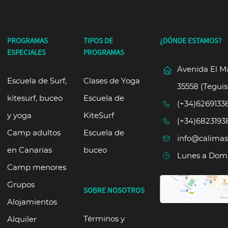
PROGRAMAS
TIPOS DE
¿DÓNDE ESTAMOS?
ESPECIALES
PROGRAMAS
Avenida El Ma
Escuela de Surf,
Clases de Yoga
35558 (Teguis
kitesurf, buceo
Escuela de
(+34)6269133
y yoga
KiteSurf
(+34)6823193
Camp adultos
Escuela de
info@calimas
en Canarias
buceo
Lunes a Domi
Camp menores
Grupos
SOBRE NOSOTROS
Alojamientos
Términos y
Alquiler