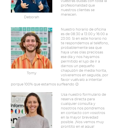
vuestras dudas con toda la
profesionalidad que
nuestros clientes se
merecen.
Deborah
Nuestro horario de oficina
es de 08:30 a 13:00 y 16:00 a
23:00. Si en este horario no
te respondemos al teléfono,
probablemente sea que
haya unas olas preciosas
ese día y nos hayamos
permitido el lujo de ir a
darnos un pequeño
chapuzón de media horita,
Tomy
volveremos en seguida, por
favor vuélvalo a intentar
porque 100% que estamos surfeando 😉
Usa nuestro formulario de
reserva directa para
cualquier consulta y
nosotros nos pondremos
en contacto con vosotros
en la mayor brevedad
posible. ¡Nos vemos muy
prontito en el agua!