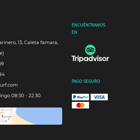
ENCUÉNTRANOS
EN
rinero, 13, Caleta famara,
e)
69
84
PAGO SEGURO
urf.com
ngo 08:30 - 22:30