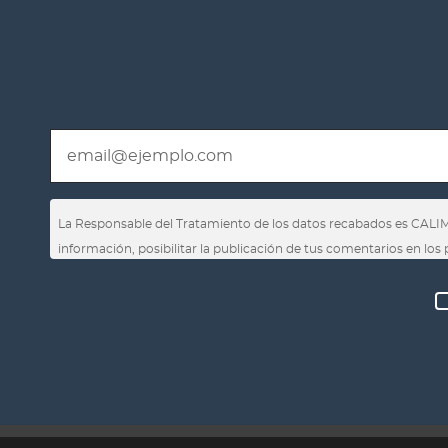
La Responsable del Tratamiento de los datos recabados es CALI
información, posibilitar la publicación de tus comentarios en los
Tienes derecho a revocar el consentimiento en cualquier momento,
automatizadas, así como a obtener información clara y transpare
Privacidad
.