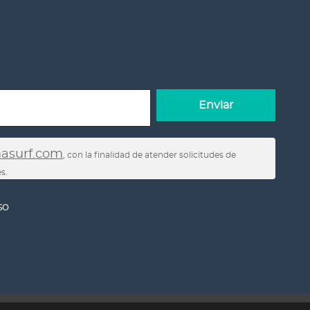
masurf.com
, con la finalidad de atender solicitudes de
s.
posición al tratamiento, a no ser objeto de decisiones
so
Política de
a AEPD. Más información en nuestra