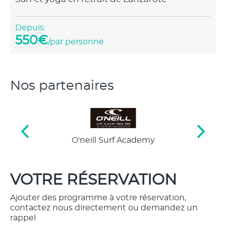
Depuis:
550€
/par personne
Nos partenaires
ademy
International Organization
Federaci
Stand Up Paddle
VOTRE RÉSERVATION
Ajouter des programme à votre réservation,
contactez nous directement ou demandez un
rappel