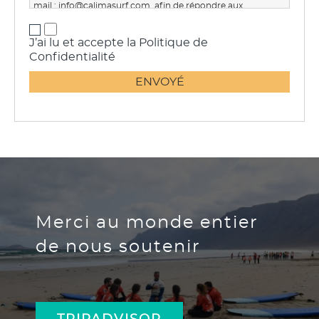
mail :
info@calimasurf.com
, afin de répondre aux
demandes d'information, de permettre la publication de
vos commentaires dans les posts du site Web et sur les
J’ai lu et accepte la Politique de
réseaux sociaux et d'envoyer des communications
Confidentialité
commerciales. Vous avez le droit de révoquer votre
consentement à tout moment, ainsi que les droits d'accès,
de rectification, d'effacement, de limitation ou
d'opposition au traitement, de ne pas faire l'objet de
décisions automatisées, ainsi que d'obtenir des
informations claires et transparentes sur le traitement des
données, et d'introduire une réclamation auprès de l'AEPD.
Plus d'informations dans notre
Politique de confidentialité
Merci au monde entier
de nous soutenir