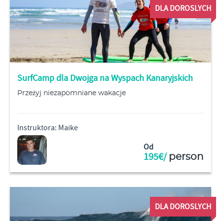
DLA DOROSLYCH
SurfCamp dla Dwojga na Wyspach Kanaryjskich
Przeżyj niezapomniane wakacje
Instruktora: Maike
Od
195€/
person
DLA DOROSLYCH