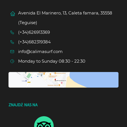
Avenida El Marinero, 13, Caleta famara, 35558
(Teguise)
(+34)626913369
(+34)682319384
info@calimasurf.com
Monday to Sunday 08:30 - 22:30
ZNAJDŹ NAS NA