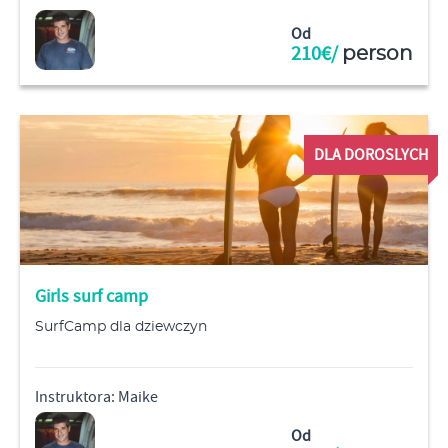
Od
210€/
person
DLA DOROSLYCH
Girls surf camp
SurfCamp dla dziewczyn
Instruktora: Maike
Od