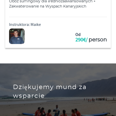
Obóz surfingowy dla średniozaawansowanych +
Zakwaterowanie na Wyspach Kanaryjskich
Instruktora: Maike
Od
290€/
person
Dziękujemy mund za
wsparcie