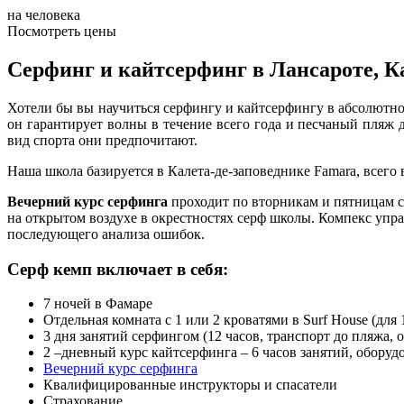
на человека
Посмотреть цены
Серфинг и кайтсерфинг в Лансароте, К
Хотели бы вы научиться серфингу и кайтсерфингу в абсолютно
он гарантирует волны в течение всего года и песчаный пляж 
вид спорта они предпочитают.
Наша школа базируется в Калета-де-заповеднике Famara, всего 
Вечерний курс серфинга
проходит по вторникам и пятницам с 
на открытом воздухе в окрестностях серф школы. Компекс упр
последующего анализа ошибок.
Серф кемп включает в себя:
7 ночей в Фамаре
Отдельная комната с 1 или 2 кроватями в Surf House (для 
3 дня занятий серфингом (12 часов, транспорт до пляжа, 
2 –дневный курс кайтсерфинга – 6 часов занятий, оборуд
Вечерний курс серфинга
Квалифицированные инструкторы и спасатели
Страхование