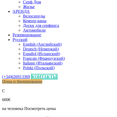
Серф Дом
Жилье
АРЕНДА
Велосипеды
Кемпер ваны
Доски для серфинга
Автомобили
Pезервирование
Русский
English
(
Английский
)
Deutsch
(
Немецкий
)
Español
(
Испанский
)
Français
(
Французский
)
Italiano
(
Итальянский
)
Polski
(
Польский
)
(+34)626913369
КОНТАКТЫ
Цены и бронирование
C
600€
на человека
Посмотреть цены