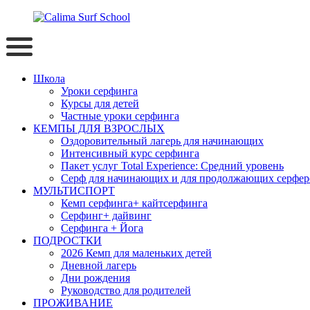
Школа
Уроки серфинга
Курсы для детей
Частные уроки серфинга
КЕМПЫ ДЛЯ ВЗРОСЛЫХ
Оздоровительный лагерь для начинающих
Интенсивный курс серфинга
Пакет услуг Total Experience: Средний уровень
Серф для начинающих и для продолжающих серферо
МУЛЬТИСПОРТ
Кемп серфинга+ кайтсерфинга
Серфинг+ дайвинг
Серфинга + Йога
ПОДРОСТКИ
2026 Кемп для маленьких детей
Дневной лагерь
Дни рождения
Руководство для родителей
ПРОЖИВАНИЕ